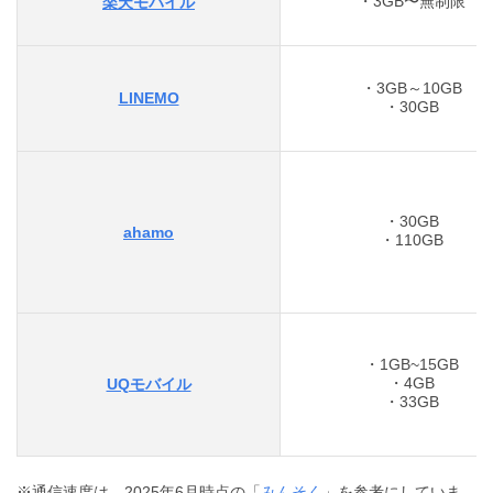
・3GB〜無制限
楽天モバイル
・3GB～10GB
LINEMO
・30GB
・30GB
ahamo
・110GB
・1GB~15GB
・4GB
UQモバイル
・33GB
※通信速度は、2025年6月時点の「
みんそく
」を参考にしていま