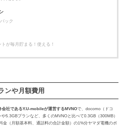
ン
ュバック
ントが毎月貯まる！使える！
ランや月額費用
社であるY.U-mobileが運営するMVNO
で、docomo（ドコ
や5.3GBプランなど、多くのMVNOと比べて0.3GB（300MB）
料金（月額基本料、通話料の合計金額）の1%分ヤマダ電機のポ