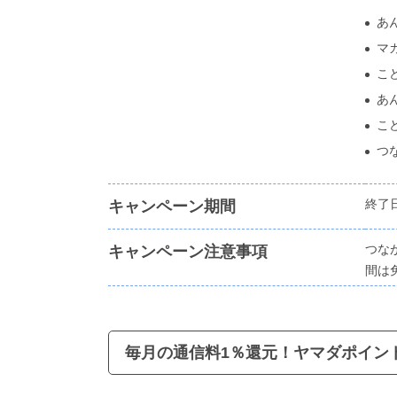
あん
マ
こど
あ
こど
つな
終了
キャンペーン期間
つなが
キャンペーン注意事項
間は
毎月の通信料1％還元！ヤマダポイン