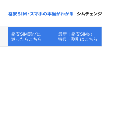
格安SIM選びに
最新！格安SIMの
迷ったらこちら
特典・割引はこちら
楽天モバイルで
iPhoneを使う！キ
ャンペーン・在庫...