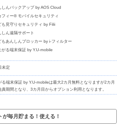
しんバックアップ by AOS Cloud
カフィー® モバイルセキュリティ
も見守りセキュリティ by Filii
んしん遠隔サポート
もあんしんブロッカー by i-フィルター
がる端末保証 by Y.U-mobile
日未定
る端末保証 by Y.U-mobileは最大2カ月無料となりますが2カ月
免責期間となり、3カ月目からオプション利用となります。
トが毎月貯まる！使える！