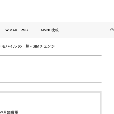
WiMAX・WiFi
MVNO比較
モバイル の一覧 - SIMチェンジ
初めての格安SIM選び方ガイド
当サイトについて
検索
IMおすすめ10
解約金なし格安SIM
これ！目的別&
のおすすめは？縛
な...
りなし・乗り換...
選び方ガイド
や月額費用