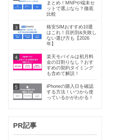
まとめ！MNPや端末セ
ットで選ぶなら？徹底
比較
格安SIMおすすめ10選
はこれ！目的別&失敗し
ない選び方も【2026
年】
楽天モバイルは初月料
金の日割りなし？おす
すめの契約タイミング
も含めて解説！
iPhoneの購入日を確認
する方法！いつから使
っているかがわかる！
PR記事