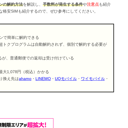
ンの解約方法
を解説し、
手数料が発生する条件
や
注意点
も紹介
な格安SIMも紹介するので、ぜひ参考にしてください。
インで簡単に解約できる
超トクプログラムは自動解約されず、個別で解約する必要が
きるが、普通郵便での返却は受け付けている
最大1,078円（税込）かかる
り換え先は
ahamo
・
LINEMO
・
UQモバイル
・
ワイモバイル
・