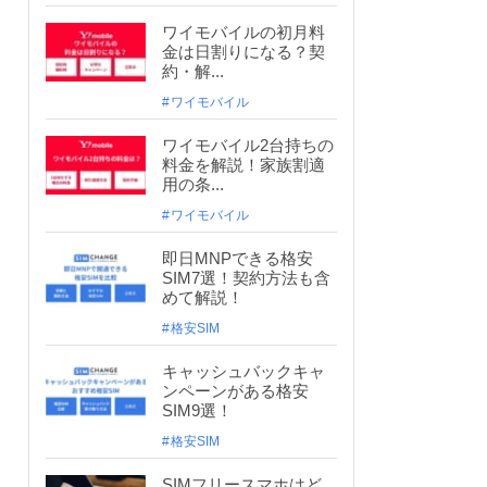
ワイモバイルの初月料
金は日割りになる？契
約・解...
ワイモバイル
ワイモバイル2台持ちの
料金を解説！家族割適
用の条...
ワイモバイル
即日MNPできる格安
SIM7選！契約方法も含
めて解説！
格安SIM
キャッシュバックキャ
ンペーンがある格安
SIM9選！
格安SIM
SIMフリースマホはど