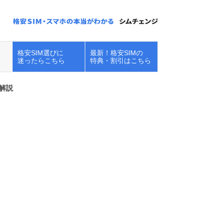
格安SIM選びに
最新！格安SIMの
迷ったらこちら
特典・割引はこちら
解説
楽天モバイルで
iPhoneを使う！キ
ャンペーン・在庫...