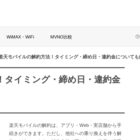
WiMAX・WiFi
MVNO比較
楽天モバイルの解約方法！タイミング・締め日・違約金についても
初めての格安SIM選び方ガイド
当サイトについて
検索
！タイミング・締め日・違約金
IMおすすめ10
解約金なし格安SIM
これ！目的別&
のおすすめは？縛
な...
りなし・乗り換...
楽天モバイルの解約は、アプリ・Web・実店舗から手
選び方ガイド
続きができます。ただし、他社への乗り換えを伴う解