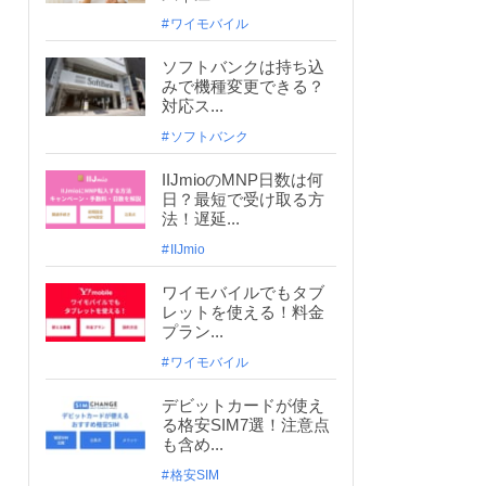
ワイモバイル
ソフトバンクは持ち込
みで機種変更できる？
対応ス...
ソフトバンク
IIJmioのMNP日数は何
日？最短で受け取る方
法！遅延...
IIJmio
ワイモバイルでもタブ
レットを使える！料金
プラン...
ワイモバイル
デビットカードが使え
る格安SIM7選！注意点
も含め...
格安SIM