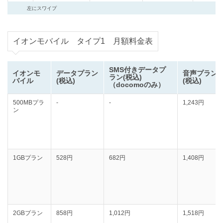
左にスワイプ
イオンモバイル タイプ1 月額料金表
SMS付きデータプ
イオンモ
データプラン
音声プラン
ラン(税込)
バイル
(税込)
(税込)
（docomoのみ）
500MBプラ
-
-
1,243円
ン
1GBプラン
528円
‭682円
1,408円
2GBプラン
858円
1,012円
1,518円