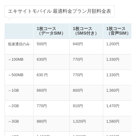
エキサイトモバイル 最適料金プラン月額料金表
1枚コース
1枚コース
1枚コース
（データSIM）
（SMS付き）
（音声SIM）
低速通信のみ
500円
640円
1,200円
～100MB
630円
770円
‭1,330‬円
～500MB
630 円
770円
‭1,330‬円
～1GB
660円
800円
‭1,360‬円
～2GB
770円
‭910‬円
‭1,470‬円
～3GB
880円
‭1,020‬‬円
‭1,580‬円