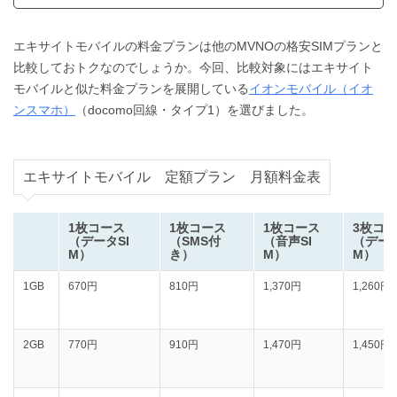
エキサイトモバイルの料金プランは他のMVNOの格安SIMプランと
比較しておトクなのでしょうか。今回、比較対象にはエキサイト
モバイルと似た料金プランを展開している
イオンモバイル（イオ
ンスマホ）
（docomo回線・タイプ1）を選びました。
エキサイトモバイル 定額プラン 月額料金表
1枚コース
1枚コース
1枚コース
3枚コ
（データSI
（SMS付
（音声SI
（データ
M）
き）
M）
M）
1GB
670円
810円
1,370円
1,260円
2GB
770円
910円
1,470円
1,450円