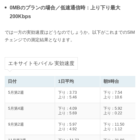
0MBのプランの場合／低速通信時：上り下り最大
200Kbps
では一方の実効速度はどうなのでしょうか。以下がこれまでのSIM
チェンジでの測定結果となります。
エキサイトモバイル 実効速度
日付
1日平均
朝9時台
5月第2週
下り：3.73
下り：7.54
上り：5.46
上り：10.6
5月第4週
下り：4.09
下り：5.92
上り：5.69
上り：0.22
9月第2週
下り：5.97
下り：11.50
上り：4.92
上り：1.12