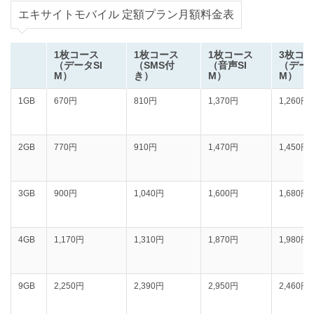
エキサイトモバイル 定額プラン月額料金表
1枚コース
1枚コース
1枚コース
3枚コ
（データSI
（SMS付
（音声SI
（データ
M）
き）
M）
M）
1GB
670円
810円
1,370円
1,260円
2GB
770円
910円
1,470円
1,450円
3GB
900円
1,040円
1,600円
1,680円
4GB
1,170円
1,310円
1,870円
1,980円
9GB
2,250円
2,390円
2,950円
2,460円