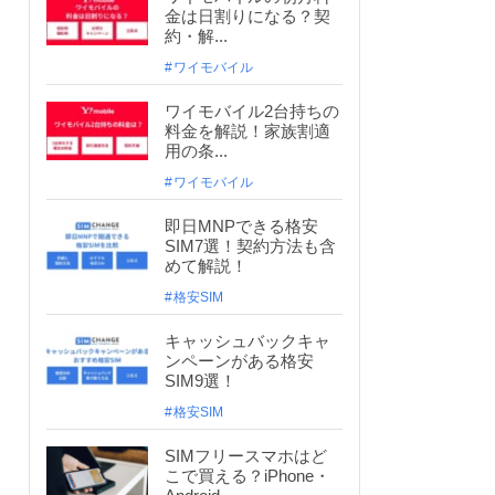
金は日割りになる？契
約・解...
ワイモバイル
ワイモバイル2台持ちの
料金を解説！家族割適
用の条...
ワイモバイル
即日MNPできる格安
SIM7選！契約方法も含
めて解説！
格安SIM
キャッシュバックキャ
ンペーンがある格安
SIM9選！
格安SIM
SIMフリースマホはど
こで買える？iPhone・