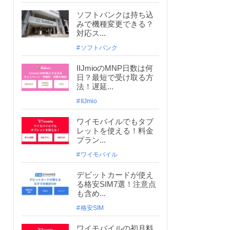
ソフトバンクは持ち込
みで機種変更できる？
対応ス...
ソフトバンク
IIJmioのMNP日数は何
日？最短で受け取る方
法！遅延...
IIJmio
ワイモバイルでもタブ
レットを使える！料金
プラン...
ワイモバイル
デビットカードが使え
る格安SIM7選！注意点
も含め...
格安SIM
ワイモバイルの初月料