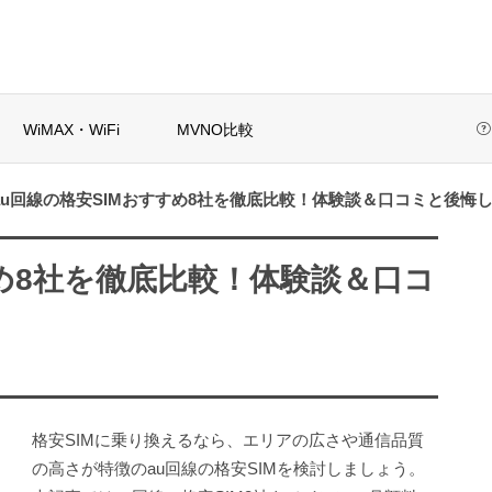
WiMAX・WiFi
MVNO比較
au回線の格安SIMおすすめ8社を徹底比較！体験談＆口コミと後悔
初めての格安SIM選び方ガイド
当サイトについて
検索
すめ8社を徹底比較！体験談＆口コ
IMおすすめ10
解約金なし格安SIM
これ！目的別&
のおすすめは？縛
な...
りなし・乗り換...
格安SIMに乗り換えるなら、エリアの広さや通信品質
選び方ガイド
の高さが特徴のau回線の格安SIMを検討しましょう。