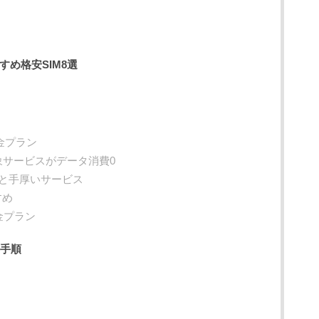
すめ格安SIM8選
料金プラン
対象サービスがデータ消費0
と手厚いサービス
すめ
金プラン
る手順