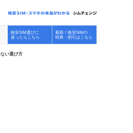
格安SIM選びに
最新！格安SIMの
迷ったらこちら
特典・割引はこちら
しない選び方
楽天モバイルで
iPhoneを使う！キ
ャンペーン・在庫...