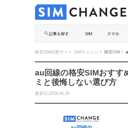
記事を探す
SIM
スマホ
格安SIM比較サイト SIMチェンジ
格安SIM
au回線の格安SIMおす
ミと後悔しない選び方
格安S
選は
更新日:2026.06.26
失敗し
初めての格安SIM