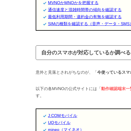
MVNOかMNOかを把握する
通信速度と混雑時間帯の傾向を確認する
最低利用期間・違約金の有無を確認する
SIMの種類を確認する（音声・データ・SMS
自分のスマホが対応しているか調べる
意外と見落とされがちなのが、「
今使っているスマ
以下の各MVNOの公式サイトには「
動作確認端末一
す。
J:COMモバイル
UQモバイル
mineo（マイネオ）