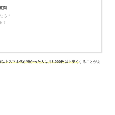
質問
うなる？
える？
万以上スマホ代が掛かった人は月3,000円以上安く
なることがあ