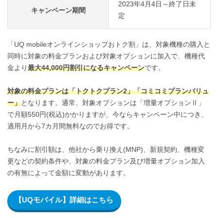
2023年4月4日～終了日未
キャンペーン期間
定
「UQ mobileオンラインショップおトク割」は、対象機種の購入と
同時に対象の料金プランおよび対象オプションに加入で、機種代
金より
最大44,000円割引になるキャンペーン
です。
対象の料金プランは「トクトクプラン2」「コミコミプランバリュ
ー」
となります。通常、対象オプションは「増量オプションⅡ」
で月額550円(税込)かかりますが、今ならキャンペーン中につき、
適用月から7カ月間無料なのでお得です。
ちなみに割引額は、他社から乗り換え(MNP)、新規契約、機種変
更などの契約条件や、対象の料金プラン及び増量オプション加入
の有無によって金額に変動があります。
【UQモバイル】詳細はこちら