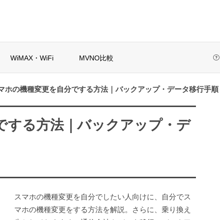
WiMAX・WiFi
MVNO比較
マホの機種変更を自分でする方法｜バックアップ・データ移行手順
初めての格安SIM選び方ガイド
当サイトについて
検索
でする方法｜バックアップ・デ
IMおすすめ10
解約金なし格安SIM
これ！目的別&
のおすすめは？縛
な...
りなし・乗り換...
スマホの機種変更を自分でしたい人向けに、自分でス
選び方ガイド
マホの機種変更をする方法を解説。さらに、乗り換え