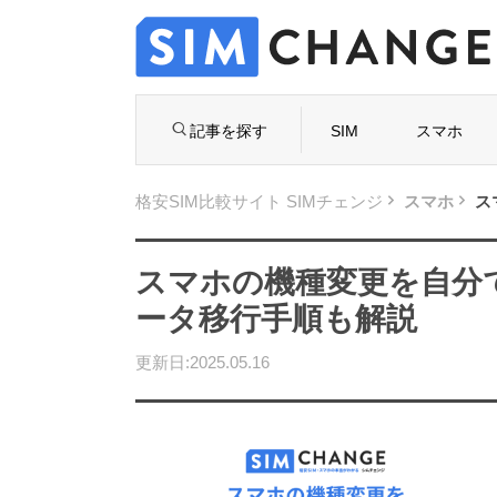
記事を探す
SIM
スマホ
格安SIM比較サイト SIMチェンジ
スマホ
ス
スマホの機種変更を自分
ータ移行手順も解説
格安S
選は
更新日:2025.05.16
失敗し
初めての格安SIM