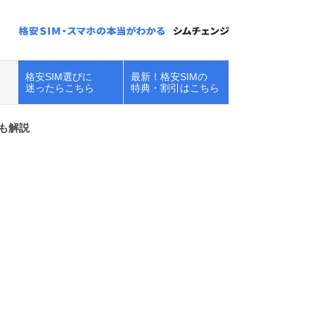
格安SIM選びに
最新！格安SIMの
迷ったらこちら
特典・割引はこちら
も解説
楽天モバイルで
iPhoneを使う！キ
ャンペーン・在庫...