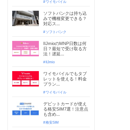
ワイモバイル
ソフトバンクは持ち込
みで機種変更できる？
対応ス...
ソフトバンク
IIJmioのMNP日数は何
日？最短で受け取る方
法！遅延...
IIJmio
ワイモバイルでもタブ
レットを使える！料金
プラン...
ワイモバイル
デビットカードが使え
る格安SIM7選！注意点
も含め...
格安SIM