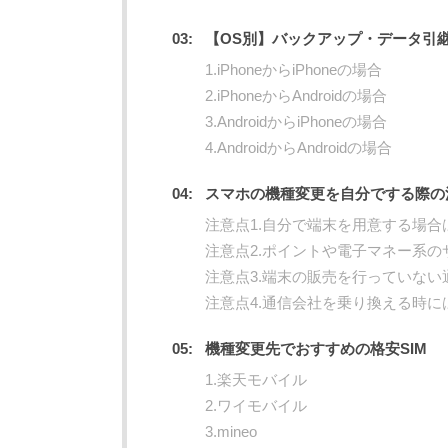
【OS別】バックアップ・データ引
1.iPhoneからiPhoneの場合
2.iPhoneからAndroidの場合
3.AndroidからiPhoneの場合
4.AndroidからAndroidの場合
スマホの機種変更を自分でする際の
注意点1.自分で端末を用意する場合
注意点2.ポイントや電子マネー系
注意点3.端末の販売を行っていない
注意点4.通信会社を乗り換える時
機種変更先でおすすめの格安SIM
1.楽天モバイル
2.ワイモバイル
3.mineo